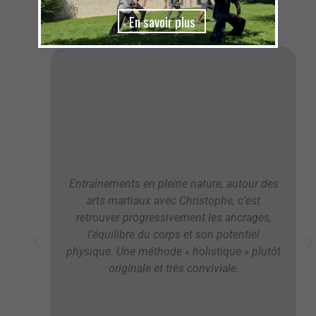
En savoir plus
Entraînements en pleine nature, autour des
arts martiaux avec Christophe, c’est
retrouver progressivement les ancrages,
l’équilibre du corps et son potentiel
physique. Une méthode « holistique » plutôt
originale et très conviviale.