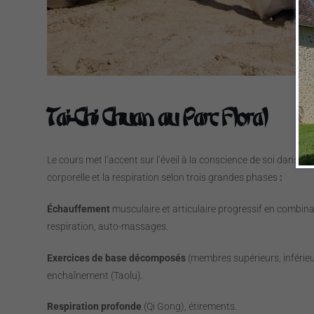
Tai-Chi Chuan au Parc Floral
Le cours met l’accent sur l’éveil à la conscience de soi dans sa 
corporelle et la respiration selon trois grandes phases
:
Échauffement
musculaire et articulaire progressif en combin
respiration, auto-massages.
Exercices de base décomposés
(membres supérieurs, inférieu
enchaînement (Taolu).
Respiration profonde
(Qi Gong), étirements.