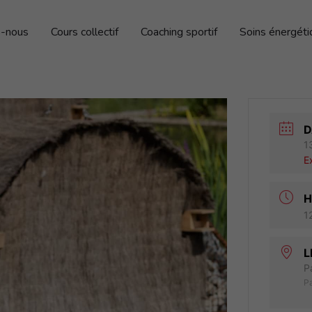
-nous
Cours collectif
Coaching sportif
Soins énergét
D
1
E
H
1
L
P
Pa