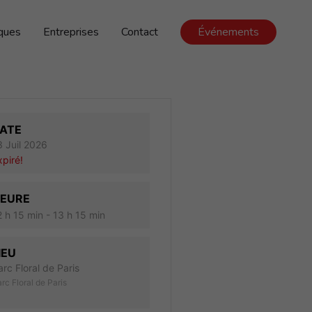
iques
Entreprises
Contact
Événements
ATE
3 Juil 2026
xpiré!
EURE
2 h 15 min - 13 h 15 min
IEU
arc Floral de Paris
rc Floral de Paris